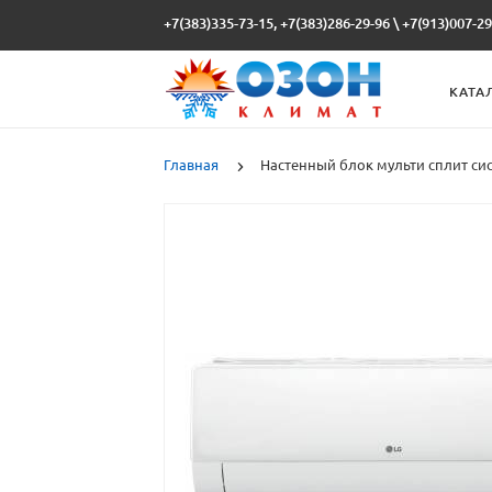
+7(383)335-73-15, +7(383)286-29-96
\
+7(913)007-29
КАТА
Главная
Настенный блок мульти сплит с