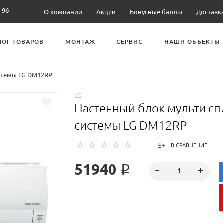
-96
О компании
Акции
Бонусные баллы
Доставк
ЛОГ ТОВАРОВ
МОНТАЖ
СЕРВИС
НАШИ ОБЪЕКТЫ
истемы LG DM12RP
LG
Настенный блок мульти сп
системы LG DM12RP
В СРАВНЕНИЕ
51940 ₽