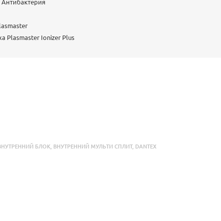
и Антибактерия
lasmaster
 Plasmaster Ionizer Plus
ВНУТРЕННИЙ БЛОК
,
ВНУТРЕННИЙ МУЛЬТИ СПЛИТ
,
DANTEX