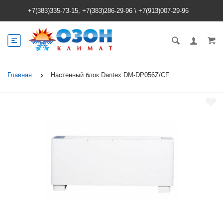
+7(383)335-73-15, +7(383)286-29-96
\
+7(913)007-29-96
Главная
Настенный блок Dantex DM-DP056Z/СF