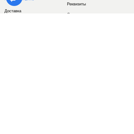
Реквизиты
Доставка
Сервис
Оплата
Сертификаты
Возврат товара
Бонусные баллы
Отзывы
Аккаунт
ИНФОРМАЦИЯ
О компании
Контакты
Наши объекты