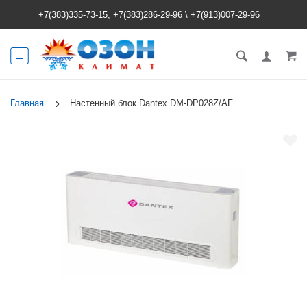
+7(383)335-73-15, +7(383)286-29-96
\
+7(913)007-29-96
Главная
Настенный блок Dantex DM-DP028Z/AF