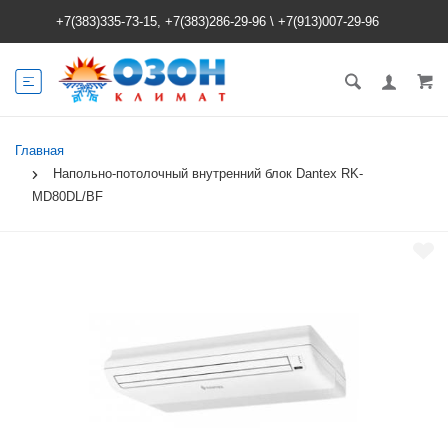
+7(383)335-73-15, +7(383)286-29-96
\
+7(913)007-29-96
Главная
Напольно-потолочный внутренний блок Dantex RK-
MD80DL/BF