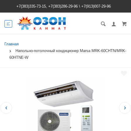
+7(383)335-73-15, +7(383)286-29-96
\
+7(913)007-29-96
Главная
Напольно-потолочный кондиционер Marsa MRK-60CHTN/MRK-
60HTNE-W