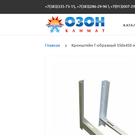
+7(383)335-73-15, +7(383)286-29-96
\
+7(913)007-29
КАТА
Главная
Кронштейн Г-образный 550x450 