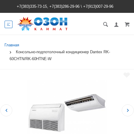
+7(383)335-73-15, +7(383)286-29-96
\
+7(913)007-29-96
Главная
Консольно-подпотолочный кондиционер Dantex RK-
60CHTN/RK-60HTNE-W