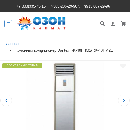
+7(383)335-73-15, +7(383)286-29-96
\
+7(913)007-29-96
Главная
Колонный кондиционер Dantex RK-48FHM2/RK-48HM2E
ПОПУЛЯРНЫЙ ТОВАР