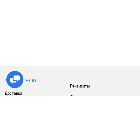
ПОКУПАТЕЛЮ
Реквизиты
Доставка
Сервис
Оплата
Сертификаты
Возврат товара
Бонусные баллы
Отзывы
Аккаунт