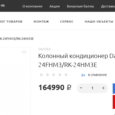
-96
О компании
Акции
Бонусные баллы
Доставк
ЛОГ ТОВАРОВ
МОНТАЖ
СЕРВИС
НАШИ ОБЪЕКТЫ
RK-24FHM3/RK-24HM3E
DANTEX
Колонный кондиционер Da
24FHM3/RK-24HM3E
В СРАВНЕНИЕ
164990 ₽