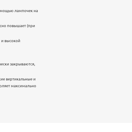
помощью лампочек на
сно повышает (при
 и высокой
чески закрываются,
кие вертикальные и
воляет максимально