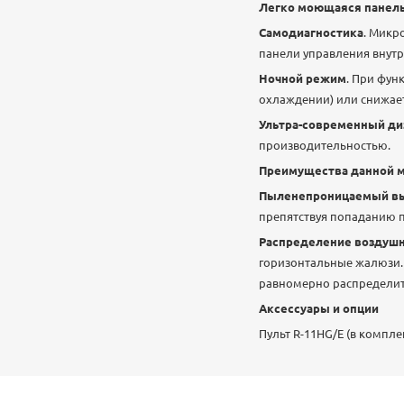
Легко моющаяся панел
Самодиагностика
. Микр
панели управления внутр
Ночной режим
. При фун
охлаждении) или снижает 
Ультра-современный ди
производительностью.
Преимущества данной 
Пыленепроницаемый вы
препятствуя попаданию п
Распределение воздушн
горизонтальные жалюзи.
равномерно распределит
Аксессуары и опции
Пульт R-11HG/E (в компле