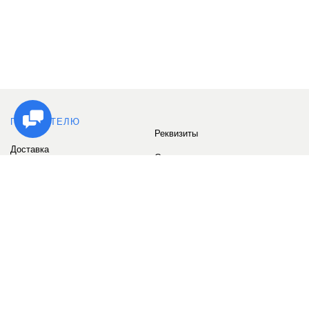
ПОКУПАТЕЛЮ
Реквизиты
Доставка
Сервис
Оплата
Сертификаты
Возврат товара
Бонусные баллы
Отзывы
Аккаунт
ИНФОРМАЦИЯ
О компании