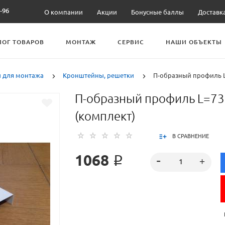
-96
О компании
Акции
Бонусные баллы
Доставк
ЛОГ ТОВАРОВ
МОНТАЖ
СЕРВИС
НАШИ ОБЪЕКТЫ
 для монтажа
Кронштейны, решетки
П-образный профиль L
П-образный профиль L=7
(комплект)
В СРАВНЕНИЕ
1068 ₽