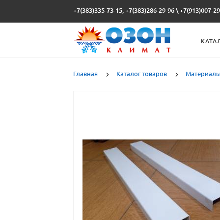
+7(383)335-73-15, +7(383)286-29-96
\
+7(913)007-29
КАТА
Главная
Каталог товаров
Материалы