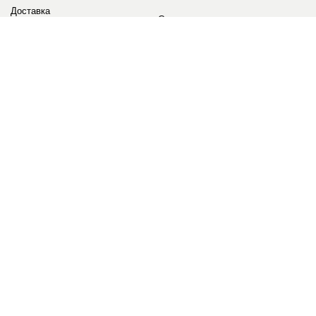
Доставка
Сервис
Оплата
Сертификаты
Возврат товара
Бонусные баллы
Отзывы
Аккаунт
ИНФОРМАЦИЯ
О компании
Контакты
Наши объекты