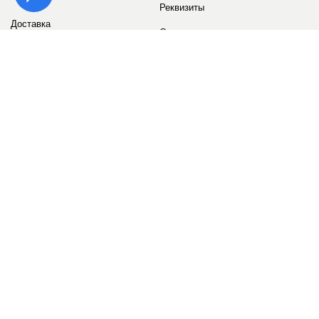
Реквизиты
Доставка
Сервис
Оплата
Сертификаты
Возврат товара
Бонусные баллы
Отзывы
Аккаунт
ИНФОРМАЦИЯ
О компании
Контакты
Наши объекты