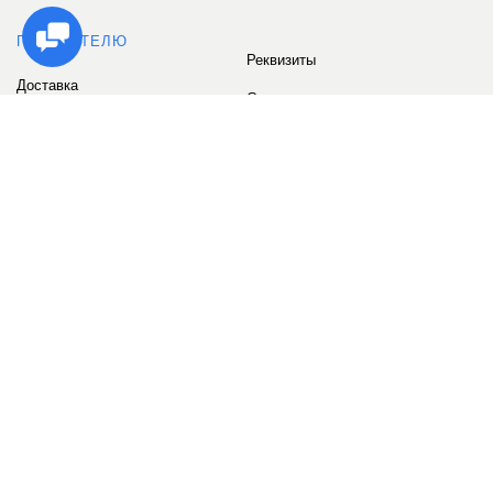
ПОКУПАТЕЛЮ
Реквизиты
Доставка
Сервис
Оплата
Сертификаты
Возврат товара
Бонусные баллы
Отзывы
Аккаунт
ИНФОРМАЦИЯ
О компании
Контакты
Наши объекты