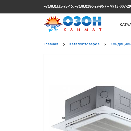
+7(383)335-73-15, +7(383)286-29-96
\
+7(913)007-29
КАТА
Главная
Каталог товаров
Кондицио