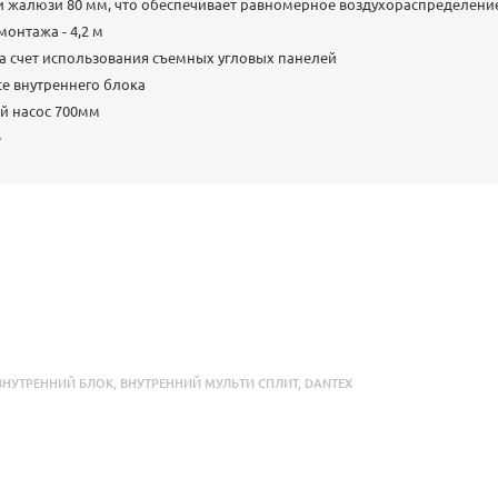
и жалюзи 80 мм, что обеспечивает равномерное воздухораспределени
онтажа - 4,2 м
 счет использования съемных угловых панелей
е внутреннего блока
й насос 700мм
е
ВНУТРЕННИЙ БЛОК
,
ВНУТРЕННИЙ МУЛЬТИ СПЛИТ
,
DANTEX