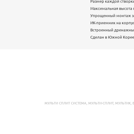
Размер каждой створк
Максимальная высота м
Упрощенный монтаж за
ИК-приемник на корпус
Встроенный дренажны
Сделан в Южной Коре
МУЛЬТИ СПЛИТ СИСТЕМА
,
МУЛЬТИ-СПЛИТ
,
МУЛЬТИК
,