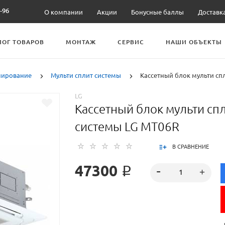
-96
О компании
Акции
Бонусные баллы
Доставк
ЛОГ ТОВАРОВ
МОНТАЖ
СЕРВИС
НАШИ ОБЪЕКТЫ
нирование
Мульти сплит системы
Кассетный блок мульти сп
LG
Кассетный блок мульти сп
системы LG MT06R
В СРАВНЕНИЕ
47300 ₽