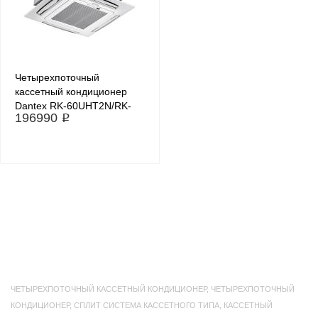
Четырехпоточный
кассетный кондиционер
Dantex RK-60UHT2N/RK-
196990 ₽
60HT2NE-W
ЧЕТЫРЕХПОТОЧНЫЙ КАССЕТНЫЙ КОНДИЦИОНЕР
,
ЧЕТЫРЕХПОТОЧНЫЙ
КОНДИЦИОНЕР
,
СПЛИТ СИСТЕМА КАССЕТНОГО ТИПА
,
КАССЕТНЫЙ