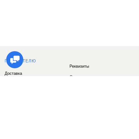
ПОКУПАТЕЛЮ
Реквизиты
Доставка
Сервис
Оплата
Сертификаты
Возврат товара
Бонусные баллы
Отзывы
Аккаунт
ИНФОРМАЦИЯ
О компании