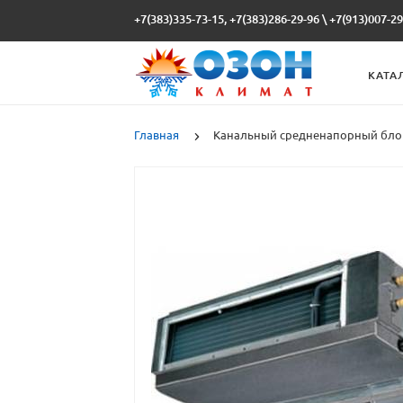
+7(383)335-73-15, +7(383)286-29-96
\
+7(913)007-29
КАТА
Главная
Канальный средненапорный блок