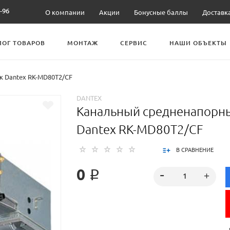
-96
О компании
Акции
Бонусные баллы
Доставк
ЛОГ ТОВАРОВ
МОНТАЖ
СЕРВИС
НАШИ ОБЪЕКТЫ
 Dantex RK-MD80T2/CF
DANTEX
Канальный средненапорн
Dantex RK-MD80T2/CF
В СРАВНЕНИЕ
0 ₽