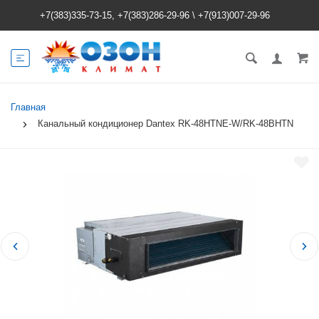
+7(383)335-73-15, +7(383)286-29-96
\
+7(913)007-29-96
Главная
Канальный кондиционер Dantex RK-48HTNE-W/RK-48BHTN