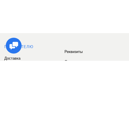
ПОКУПАТЕЛЮ
Реквизиты
Доставка
Сервис
Оплата
Сертификаты
Возврат товара
Бонусные баллы
Отзывы
Аккаунт
ИНФОРМАЦИЯ
О компании
Контакты