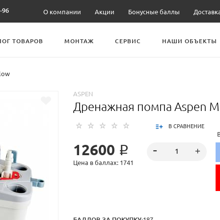
-96
О компании
Акции
Бонусные баллы
Доставк
ЛОГ ТОВАРОВ
МОНТАЖ
СЕРВИС
НАШИ ОБЪЕКТЫ
low
ASPEN
Дренажная помпа Aspen Ma
В СРАВНЕНИЕ
12600 ₽
Цена в баллах: 1741
БАЛЛОВ ЗА ПОКУПКУ:
187