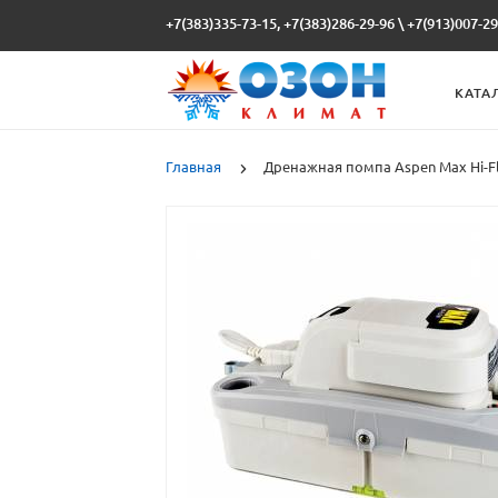
+7(383)335-73-15, +7(383)286-29-96
\
+7(913)007-29
КАТА
Главная
Дренажная помпа Aspen Max Hi-F