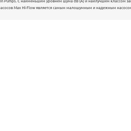
n Pumps. С наименьшим уровнем шума dB (A) и наилучшим классом защ
 насосов Max Hi-Flow является самым малошумным и надежным насосом