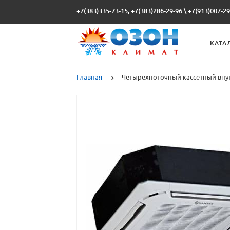
+7(383)335-73-15, +7(383)286-29-96
\
+7(913)007-29
КАТА
Главная
Четырехпоточный кассетный вну