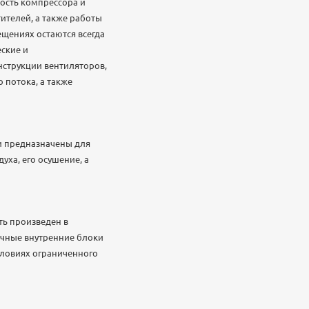
ость компрессора и
ителей, а также работы
щениях остаются всегда
ские и
нструкции вентиляторов,
потока, а также
и предназначены для
ха, его осушение, а
ь произведен в
очные внутренние блоки
условиях ограниченного