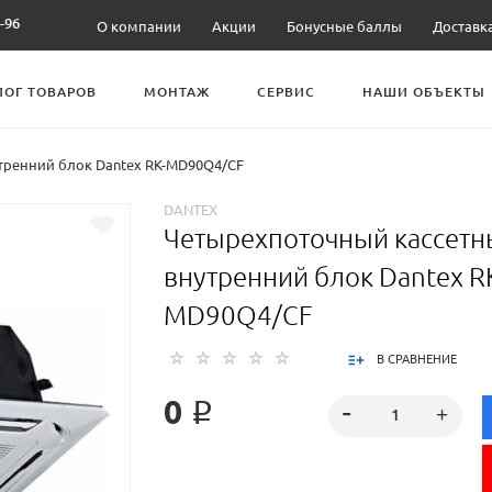
-96
О компании
Акции
Бонусные баллы
Доставк
ЛОГ ТОВАРОВ
МОНТАЖ
СЕРВИС
НАШИ ОБЪЕКТЫ
тренний блок Dantex RK-MD90Q4/CF
DANTEX
Четырехпоточный кассет
внутренний блок Dantex R
MD90Q4/CF
В СРАВНЕНИЕ
0 ₽