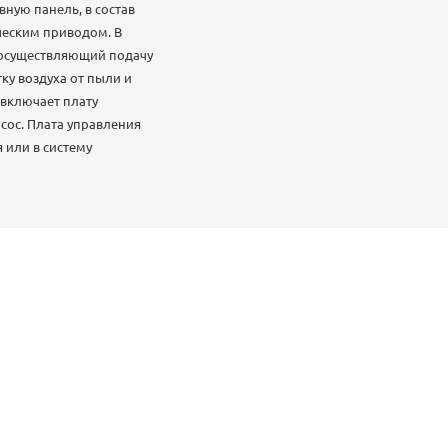
ную панель, в состав
ческим приводом. В
, осуществляющий подачу
ку воздуха от пыли и
 включает плату
сос. Плата управления
 или в систему