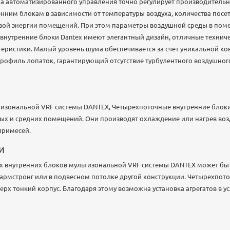
а автоматизированного управления точно регулирует производительн
енним блокам в зависимости от температуры воздуха, количества посет
вой энергии помещений. При этом параметры воздушной среды в поме
внутренние блоки Dantex имеют элегантный дизайн, отличные техниче
еристики. Малый уровень шума обеспечивается за счет уникальной ко
филь лопаток, гарантирующий отсутствие турбулентного воздушного 
тизональной VRF системы DANTEX, Четырехпоточные внутренние блок
 и средних помещений. Они производят охлаждение или нагрев возду
примесей.
и
 внутренних блоков мультизональной VRF системы DANTEX может быт
армстронг или в подвесном потолке другой конструкции. Четырехпот
ерх тонкий корпус. Благодаря этому возможна установка агрегатов в 