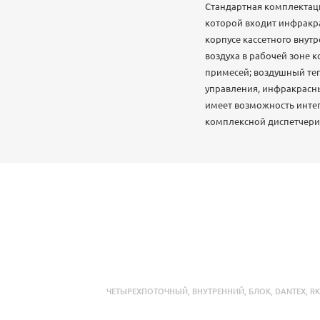
Стандартная комплектаци
которой входит инфракр
корпусе кассетного внут
воздуха в рабочей зоне 
примесей; воздушный теп
управления, инфракрасны
имеет возможность интег
комплексной диспетчери
ЧЕТЫРЕХПОТОЧНЫЙ
,
ВНУТРЕННИЙ
,
БЛОК
,
DANTEX
,
RK