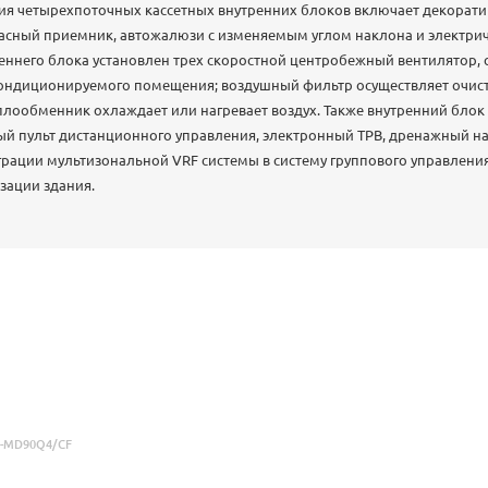
я четырехпоточных кассетных внутренних блоков включает декоратив
асный приемник, автожалюзи с изменяемым углом наклона и электри
реннего блока установлен трех скоростной центробежный вентилятор
кондиционируемого помещения; воздушный фильтр осуществляет очист
лообменник охлаждает или нагревает воздух. Также внутренний блок
й пульт дистанционного управления, электронный ТРВ, дренажный на
рации мультизональной VRF системы в систему группового управления
зации здания.
-MD90Q4/CF