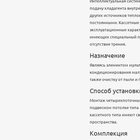
Интеллектуальная систем
подачу хладагента внутр
других источников тепло
постоянными. Кассетные 
эксплуатационные характ
имеющих специальный про
отсутствие трения.
Назначение
Являясь элементом муль
кондиционирования малых
также очистку от пыли и 
Способ установк
Монтаж четырехпоточных
подвесном потолке типа 
кассетного типа имеют св
пространства.
Комплекция