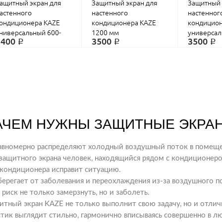
ащитный экран для
Защитный экран для
Защитный 
астенного
настенного
настенног
КУПИТЬ
КУПИТЬ
ондиционера KAZE
кондиционера KAZE
кондицион
ниверсальный 600-
1200 мм
универсал
3400 ₽
3500 ₽
3500 ₽
100 мм
1300 мм
АЧЕМ НУЖНЫ ЗАЩИТНЫЕ ЭКРА
Равномерно распределяют холодный воздушный поток в помеще
 защитного экрана человек, находящийся рядом с кондиционер
 кондиционера исправит ситуацию.
Уберегает от заболевания и переохлаждения из-за воздушного п
 риск не только замерзнуть, но и заболеть.
итный экран KAZE не только выполнит свою задачу, но и отли
стик выглядит стильно, гармонично вписываясь совершенно в 