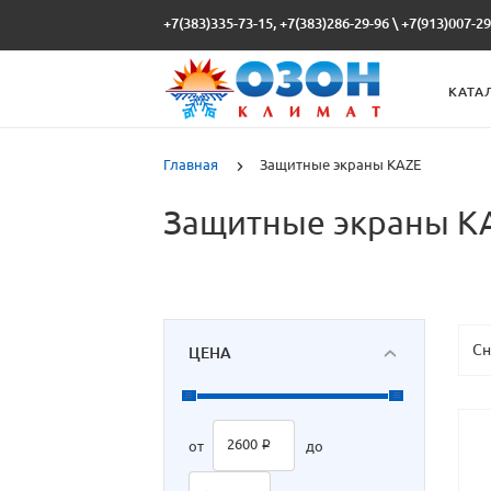
+7(383)335-73-15, +7(383)286-29-96
\
+7(913)007-29
КАТА
Главная
Защитные экраны KAZE
Защитные экраны K
ЦЕНА
2600 ₽
от
до